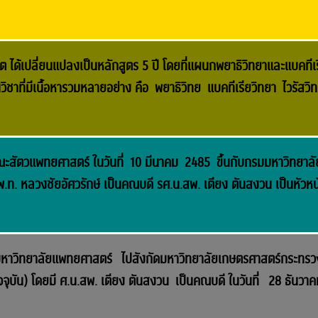
ด้เปลี่ยนแปลงเป็นหลักสูตร 5 ปี โดยที่แผนกพยาธิวิทยาและแบคทีเ
วิชาที่มีเนื้อหารวมหลายอย่าง คือ พยาธิวิทย แบคทีเรียวิทยา ไวรัสวิ
ัตวแพทยศาสตร์ ในวันที่ 10 มีนาคม 2485 ขึ้นกับกรมมหาวิทยาลั
 หลวงชัยอัศวรักษ์ เป็นคณบดี รศ.น.สพ. เตียง ตันสงวน เป็นหัวหน
าวิทยาลัยแพทยศาสตร์ ไปสังกัดมหาวิทยาลัยเกษตรศาสตร์กระทรว
ัน) โดยมี ศ.น.สพ. เตียง ตันสงวน เป็นคณบดี ในวันที่ 28 ธันวาค