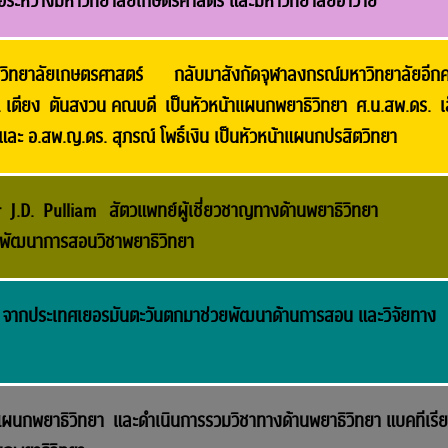
ือระหว่างมหาวิทยาลัยเกษตรศาสตร์ และมหาวิทยาลัยฮาวาย
ิทยาลัยเกษตรศาสตร์ กลับมาสังกัดจุฬาลงกรณ์มหาวิทยาลัยอีกคร
สพ. เตียง ตันสงวน คณบดี เป็นหัวหน้าแผนกพยาธิวิทยา ศ.น.สพ.ดร. เ
และ อ.สพ.ญ.ดร. สุภรณ์ โพธิ์เงิน เป็นหัวหน้าแผนกปรสิตวิทยา
 J.D. Pulliam สัตวแพทย์ผู้เชี่ยวชาญทางด้านพยาธิวิทยา
พัฒนาการสอนวิชาพยาธิวิทยา
f จากประเทศเยอรมันตะวันตกมาช่วยพัฒนาด้านการสอน และวิจัยทาง
แผนกพยาธิวิทยา และดำเนินการรวมวิชาทางด้านพยาธิวิทยา แบคทีเรี