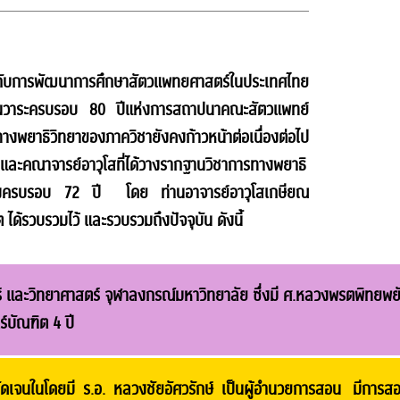
ู่กับการพัฒนาการศึกษาสัตวแพทยศาสตร์ในประเทศไทย
ในวาระครบรอบ 80 ปีแห่งการสถาปนาคณะสัตวแพทย์
พยาธิวิทยาของภาควิชายังคงก้าวหน้าต่อเนื่องต่อไป
และคณาจารย์อาวุโสที่ได้วางรากฐานวิชาการทางพยาธิ
องครบรอบ 72 ปี โดย ท่านอาจารย์อาวุโสเกษียณ
ได้รวบรวมไว้ และรวบรวมถึงปัจจุบัน ดังนี้
และวิทยาศาสตร์ จุฬาลงกรณ์มหาวิทยาลัย ซึ่งมี ศ.หลวงพรตพิทยพย
์บัณฑิต 4 ปี
ชัดเจนในโดยมี ร.อ. หลวงชัยอัศวรักษ์ เป็นผู้อำนวยการสอน มีการส