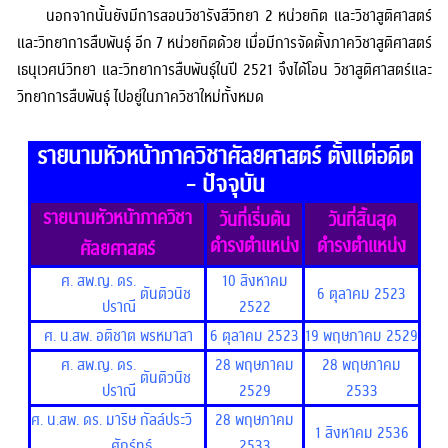
นอกจากนั้นยังมีการสอนวิชารังสีวิทยา 2 หน่วยกิต และวิชาสูติศาสตร์
และวิทยาการสืบพันธุ์ อีก 7 หน่วยกิตด้วย เมื่อมีการจัดตั้งภาควิชาสูติศาสตร์
เธนุเวศน์วิทยา และวิทยาการสืบพันธุ์ในปี 2521 จึงได้โอน วิชาสูติศาสตร์และ
วิทยาการสืบพันธุ์ ไปอยู่ในภาควิชาใหม่ทั้งหมด
รายนามหัวหน้าภาควิชาศัลยศาสตร์ ตั้งแต่อดีต
- ปัจจุบัน
รายนามหัวหน้าภาควิชา
วันที่เริ่มต้น
วันที่สิ้นสุด
ดำรงตำแหน่ง
ดำรงตำแหน่ง
ศัลยศาสตร์
ศ. สพ.ญ. ดร.
10 สิงหาคม
ตันติวนิช
6 ตุลาคม 2523
ปราณี
2522
ศ. น.สพ. อติชาต
พรหมาสา
6 ตุลาคม 2523
19 พฤษภาคม 2529
ศ. สพ.ญ. ดร.
28 พฤษภาคม
28 พฤษภาคม
ตันติวนิช
ปราณี
2529
2533
ศ. น.สพ. ดร. มาริษ
กัลล์ประวิ
28 พฤษภาคม
1 สิงหาคม 2536
ศักร์
ทธ์
2533