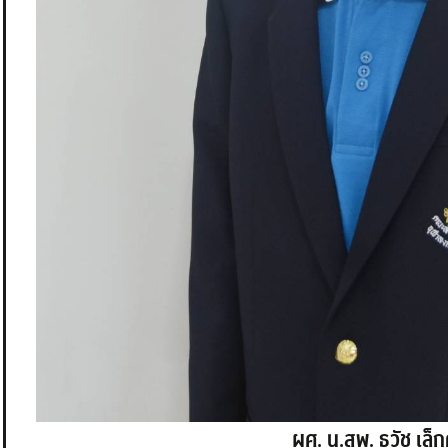
ผศ. น.สพ. ธวัช เล็ก