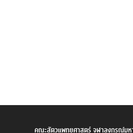
คณะสัตวแพทยศาสตร์ จุฬาลงกรณ์มหา