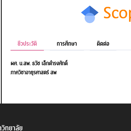
ชีวประวัติ
การศึกษา
ติดต่อ
ผศ. น.สพ. ธวัช เล็กดำรงศักดิ์
ภาควิชาอายุรศาสตร์ สพ
วิทยาลัย