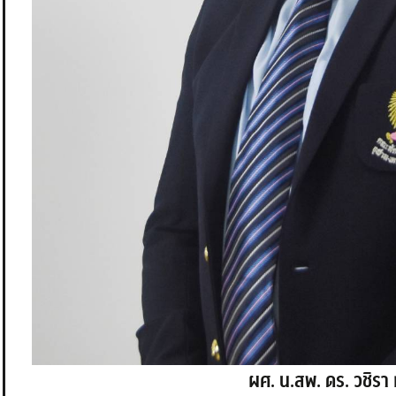
ผศ. น.สพ. ดร. วชิรา ห