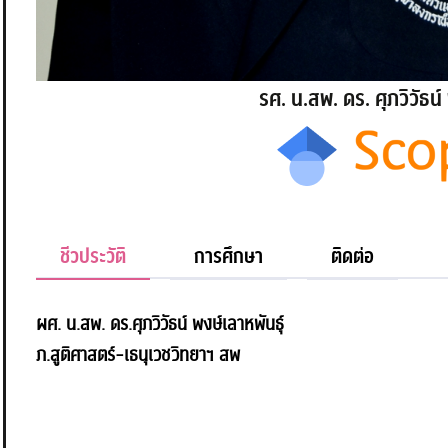
รศ. น.สพ. ดร. ศุภวิวัธน์
ชีวประวัติ
การศึกษา
ติดต่อ
ผศ. น.สพ. ดร.ศุภวิวัธน์ พงษ์เลาหพันธุ์
ภ.สูติศาสตร์-เธนุเวชวิทยาฯ สพ