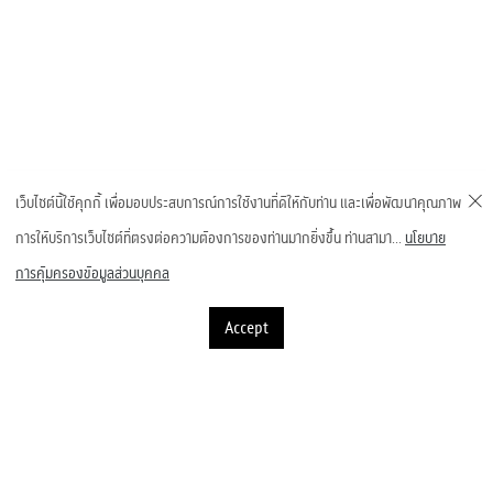
เชิญชวนคณาจารย์และนักวิจัย CUVET ส่งโครงร่างงานวิจัย
เว็บไซต์นี้ใช้คุกกี้ เพื่อมอบประสบการณ์การใช้งานที่ดีให้กับท่าน และเพื่อพัฒนาคุณภาพ
เพื่อรับทุน CU & T-FIT FUNDING งบประมาณรวมกว่า 5,000,000 บาท!!!
การให้บริการเว็บไซต์ที่ตรงต่อความต้องการของท่านมากยิ่งขึ้น ท่านสามา...
นโยบาย
ในหัวข้อ
การคุ้มครองข้อมูลส่วนบุคคล
📌Alternative Bedding for Broiler Farm
📌วิธีการตรวจการดื้อยาของบิดในไก่เนื้อ
Accept
📌Onsite rapid antigen test for NDV
❤️ดาวน์โหลดข้อเสนอโครงการได้ทาง https://shorturl.at/agIJV
และส่งทาง Sukhontha.t@chula.ac.th
ภายใน 20 มิถุนายน 2566