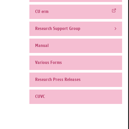
CU erm
Research Support Group
Manual
Various Forms
Research Press Releases
CUVC