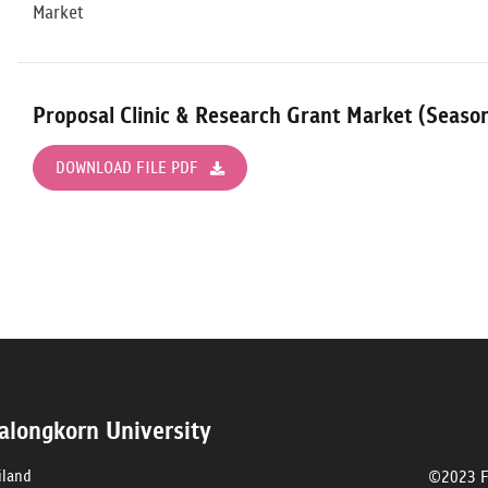
Market
Proposal Clinic & Research Grant Market (Seaso
DOWNLOAD FILE PDF
lalongkorn University
iland
©2023 Fa